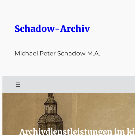
Zum
Inhalt
springen
Schadow-Archiv
Michael Peter Schadow M.A.
Archivdienstleistungen im k