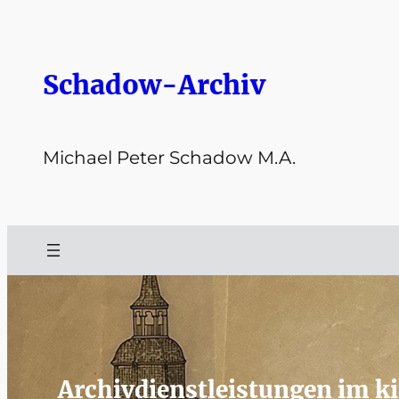
Zum
Inhalt
springen
Schadow-Archiv
Michael Peter Schadow M.A.
Archivdienstleistungen im k